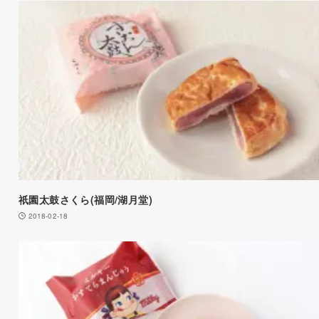
祇園太鼓さくら(福岡/湖月堂)
2018-02-18