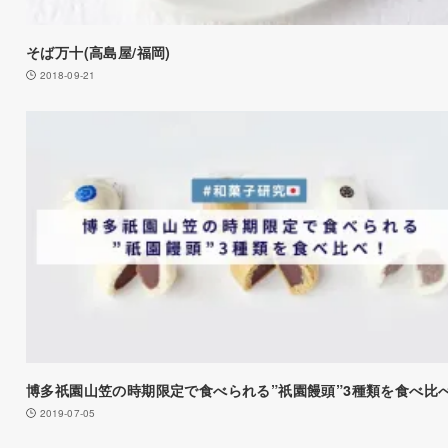
そば万十(高島屋/福岡)
2018-09-21
博多祇園山笠の時期限定で食べられる”祇園饅頭”3種類を食べ比
2019-07-05