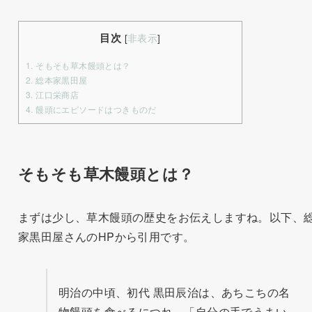
目次
[
非表示
]
1.
そもそも草木饅頭とは？
2.
総本家黒田屋
3.
江口栄商店
4.
饅頭にエピソードはつきものだ
そもそも草木饅頭とは？
まずは少し、草木饅頭の歴史をお伝えしますね。
以下、
家黒田屋さんのHPから引用です。
明治の中頃、初代 黒田辰治は、あちこちの名
物饅頭を食べるにつれ、「自分の手でうまい