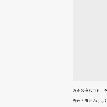
お茶の淹れ方も丁
普通の淹れ方はも