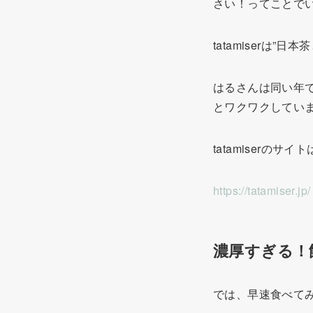
さい！ってことで
tatamiserは
はるさんは同い年
とワクワクしてい
tatamiserのサイ
https://tatamiser.jp/
濃厚すぎる！
では、早速食べて