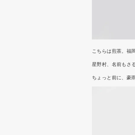
こちらは煎茶。福
星野村、名前もさ
ちょっと前に、豪