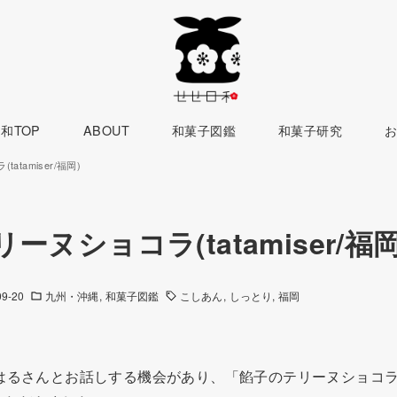
和TOP
ABOUT
和菓子図鑑
和菓子研究
tamiser/福岡)
ーヌショコラ(tatamiser/福岡
09-20
九州・沖縄
和菓子図鑑
こしあん
しっとり
福岡
の店主のはるさんとお話しする機会があり、「餡子のテリーヌショ