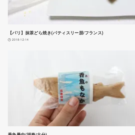
【パリ】抹茶どら焼き(パティスリー朋/フランス)
2018-12-14
香魚最中(福寿/大分)