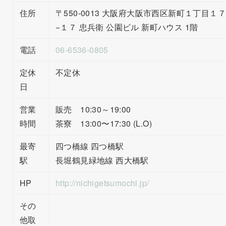
住所
〒550-0013 大阪府大阪市西区新町１丁目１７
−１７ 忠兵衛 公園ビル 新町ハウス 1階
電話
06-6536-0805
定休
不定休
日
営業
販売 10:30～19:00
時間
茶寮 13:00〜17:30 (L.O)
最寄
四つ橋線 四つ橋駅
駅
長堀鶴見緑地線 西大橋駅
HP
http://nichigetsumochi.jp/
その
他取