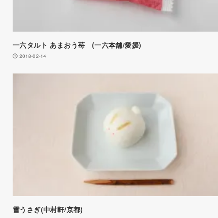
一六タルト あまおう苺 (一六本舗/愛媛)
2018-02-14
雪うさぎ(中村軒/京都)