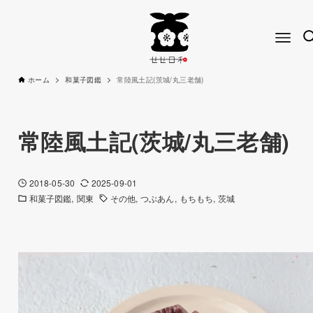
ホーム
和菓子図鑑
常陸風土記(茨城/丸三老舗)
常陸風土記(茨城/丸三老舗)
2018-05-30
2025-09-01
和菓子図鑑
関東
その他
つぶあん
もちもち
茨城