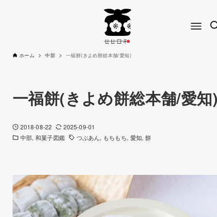
ホーム
中部
一福餅(きよめ餅総本舗/愛知)
一福餅(きよめ餅総本舗/愛知
2018-08-22
2025-09-01
中部
和菓子図鑑
つぶあん
もちもち
愛知
餅