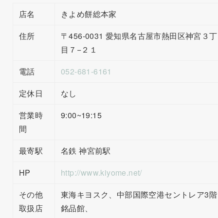
店名
きよめ餅総本家
住所
〒456-0031 愛知県名古屋市熱田区神宮３丁
目７−２１
電話
052-681-6161
定休日
なし
営業時
9:00~19:15
間
最寄駅
名鉄 神宮前駅
HP
http://www.kiyome.net/
その他
東海キヨスク、中部国際空港セントレア3階
取扱店
銘品館、