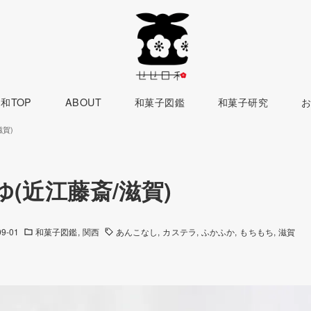
和TOP
ABOUT
和菓子図鑑
和菓子研究
滋賀)
(近江藤斎/滋賀)
09-01
和菓子図鑑
関西
あんこなし
カステラ
ふかふか
もちもち
滋賀