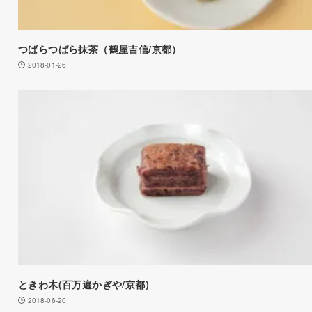
つばらつばら抹茶（鶴屋吉信/京都）
2018-01-26
ときわ木(百万遍かぎや/京都)
2018-06-20