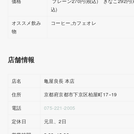
価格
プレーン270円(税込) きなこ292円(
込)
オススメ飲み
コーヒー,カフェオレ
物
店舗情報
店名
亀屋良長 本店
住所
京都府京都市下京区柏屋町17−19
電話
075-221-2005
定休日
元旦、2日