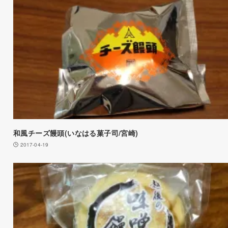
和風チーズ饅頭(いなはる菓子司/宮崎)
2017-04-19