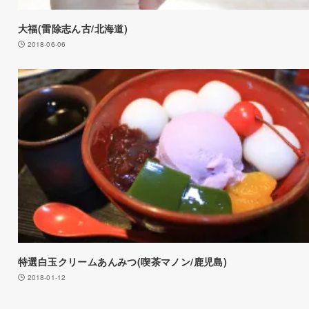
大福(雷除志ん古/北海道)
2018-06-06
特選白玉クリームあんみつ(喫茶マノン/鹿児島)
2018-01-12