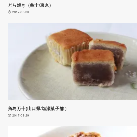
どら焼き（亀十/東京）
2017-06-30
角島万十(山口県/塩瀬菓子舗 )
2017-08-29