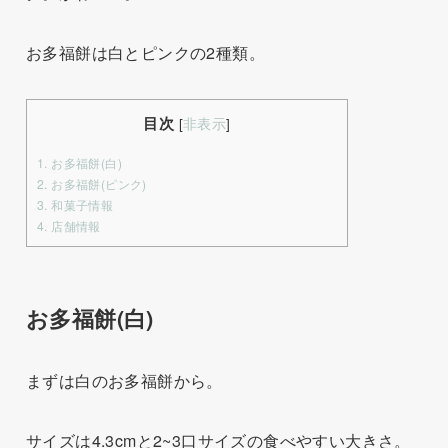
お多福餅は白とピンクの2種類。
目次
[
非表示
]
1.
お多福餅(白)
2.
お多福餅(ピンク)
3.
和菓子情報
4.
店舗情報
お多福餅(白)
まずは白のお多福餅から。
サイズは4.3cmと2~3口サイズの食べやすい大きさ。