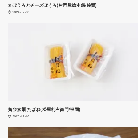
丸ぼうろとチーズぼうろ(村岡屋総本舗/佐賀)
2024-07-30
鶏卵素麺 たばね(松屋利右衛門/福岡)
2020-12-18