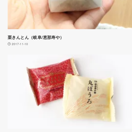
栗きんとん（岐阜/恵那寿や）
2017-11-10