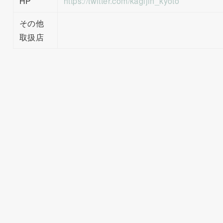
HP
https://twitter.com/kagijin_kyoto
その他
取扱店