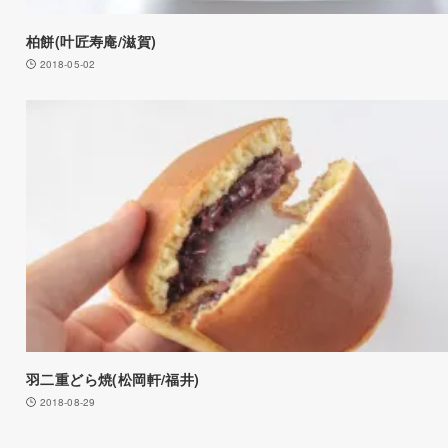
柏餅(叶匠寿庵/滋賀)
2018-05-02
羽二重どら焼(松岡軒/福井)
2018-08-29