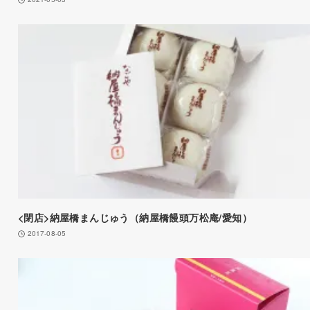
<閉店>納屋橋まんじゅう（納屋橋饅頭万松庵/愛知）
2017-08-05