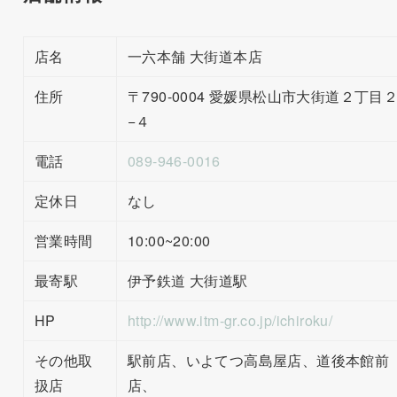
店名
一六本舗 大街道本店
住所
〒790-0004 愛媛県松山市大街道２丁目
−４
電話
089-946-0016
定休日
なし
営業時間
10:00~20:00
最寄駅
伊予鉄道 大街道駅
HP
http://www.itm-gr.co.jp/ichiroku/
その他取
駅前店、いよてつ高島屋店、道後本館前
扱店
店、