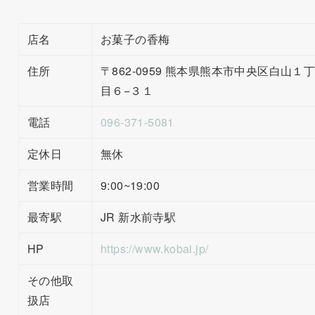
店名
お菓子の香梅
住所
〒862-0959 熊本県熊本市中央区白山１
目６−３１
電話
096-371-5081
定休日
無休
営業時間
9:00~19:00
最寄駅
JR 新水前寺駅
HP
https://www.kobai.jp/
その他取
扱店