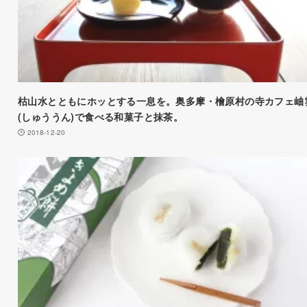
枯山水とともにホッとする一息を。奥多摩・檜原村の寺カフェ岫
(しゅううん)で食べる和菓子と抹茶。
2018-12-20