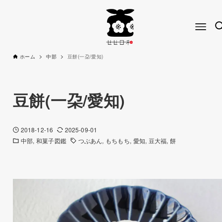
ホーム
中部
豆餅(一朶/愛知)
豆餅(一朶/愛知)
2018-12-16
2025-09-01
中部
和菓子図鑑
つぶあん
もちもち
愛知
豆大福
餅