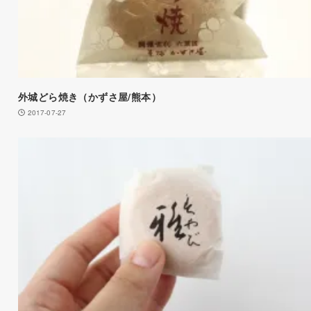
外城どら焼き（かずさ屋/熊本）
2017-07-27