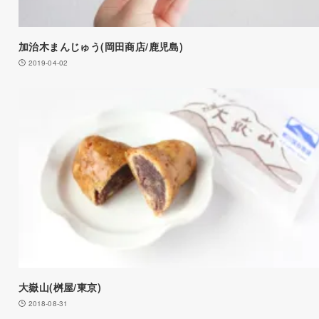
加治木まんじゅう(岡田商店/鹿児島)
2019-04-02
大嶽山(桝屋/東京)
2018-08-31