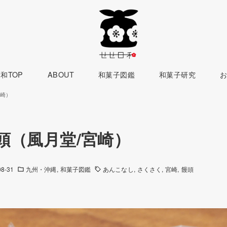
和TOP
ABOUT
和菓子図鑑
和菓子研究
宮崎）
頭（風月堂/宮崎）
08-31
九州・沖縄
和菓子図鑑
あんこなし
さくさく
宮崎
饅頭