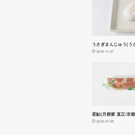
うさぎまんじゅう(うさ
2018-11-27
若鮎(月餅家 直正/京都
2018-07-05