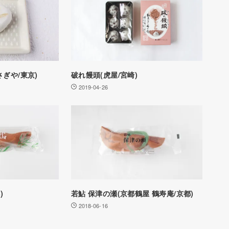
ぎや/東京)
破れ饅頭(虎屋/宮崎)
2019-04-26
)
若鮎 保津の瀬(京都鶴屋 鶴寿庵/京都)
2018-06-16