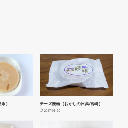
良永）
チーズ饅頭（おかしの日高/宮崎）
2017-06-30