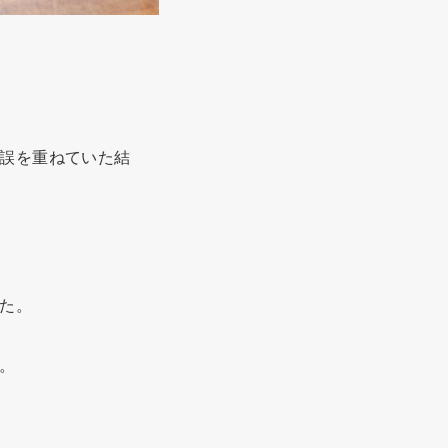
誤を重ねていた結
た。
。