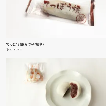
てっぽう焼(みつや/岐阜)
2018-05-07