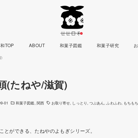
和TOP
ABOUT
和菓子図鑑
和菓子研究
)
(たねや/滋賀)
09-01
和菓子図鑑
関西
お取り寄せ
しっとり
つぶあん
ふわふわ
もちも
ることができる、たねやのよもぎシリーズ。