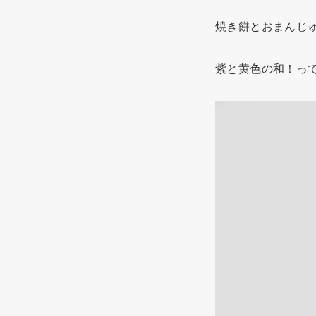
焼き餅とおまんじ
紫と黄色の和！っ