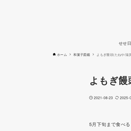
せせ日
ホーム
和菓子図鑑
よもぎ饅頭(たねや/滋賀
よもぎ饅頭
2021-08-23
2025-
5月下旬まで食べ