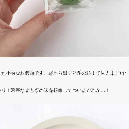
した小柄なお饅頭です。袋から出すと蓬の粒まで見えますね〜
香り！濃厚なよもぎの味を想像してついよだれが…！