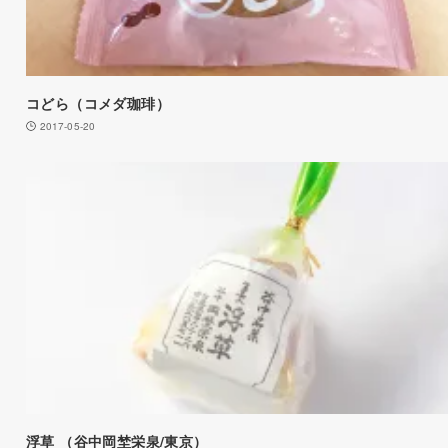
コどら（コメダ珈琲）
2017-05-20
浮草 （谷中岡埜栄泉/東京）