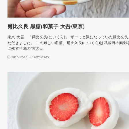
爾比久良 黒糖(和菓子 大吾/東京)
東京 大吾 「爾比久良(にいくら)」 ずーっと気になっていた爾比久良
ただきました。 この難しい名前、爾比久良(にいくら)は武蔵野の面影
に残す当地の“古の…
2018-12-18
2025-09-27