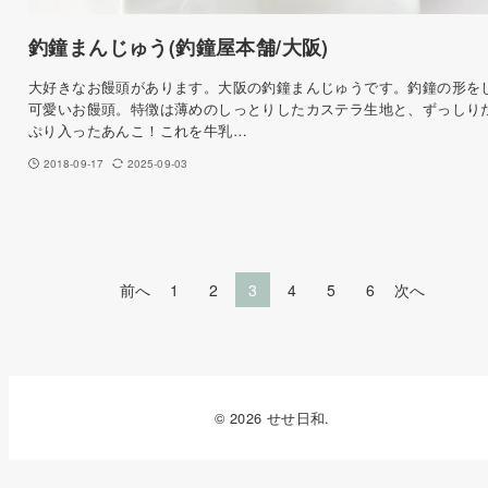
釣鐘まんじゅう(釣鐘屋本舗/大阪)
大好きなお饅頭があります。大阪の釣鐘まんじゅうです。釣鐘の形を
可愛いお饅頭。特徴は薄めのしっとりしたカステラ生地と、ずっしり
ぷり入ったあんこ！これを牛乳…
2018-09-17
2025-09-03
前へ
1
2
3
4
5
6
次へ
© 2026 せせ日和.