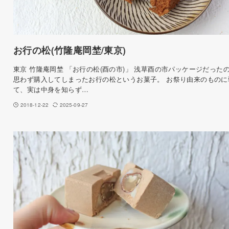
お行の松(竹隆庵岡埜/東京)
東京 竹隆庵岡埜 「お行の松(酉の市)」 浅草酉の市パッケージだった
思わず購入してしまったお行の松というお菓子。 お祭り由来のものに
て、実は中身を知らず…
2018-12-22
2025-09-27