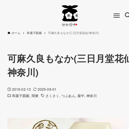
ホーム
和菓子図鑑
可麻久良もなか(三日月堂花仙/神奈川)
可麻久良もなか(三日月堂花仙
神奈川)
2019-02-13
2025-09-01
和菓子図鑑
関東
さくさく
つぶあん
最中
神奈川