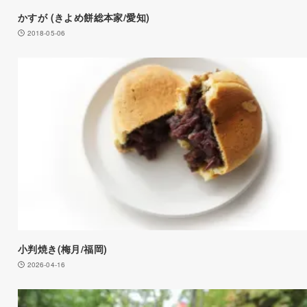
かすが (きよめ餅総本家/愛知)
2018-05-06
小判焼き(梅月/福岡)
2026-04-16