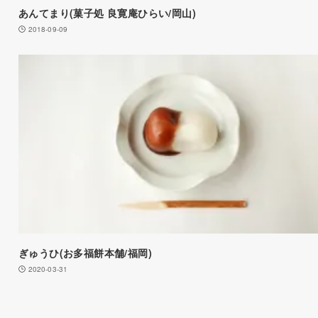
あんてまり(菓子処 良寛庵ひらい/岡山)
2018-09-09
ぎゅうひ(お多福餅本舗/福岡)
2020-03-31