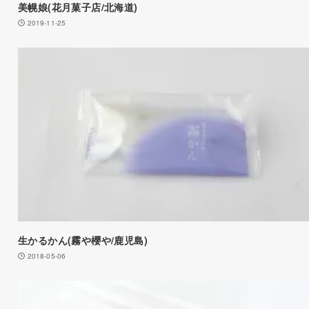
美幌娘(花月菓子店/北海道)
2019-11-25
生かるかん(霧や櫻や/鹿児島)
2018-05-06