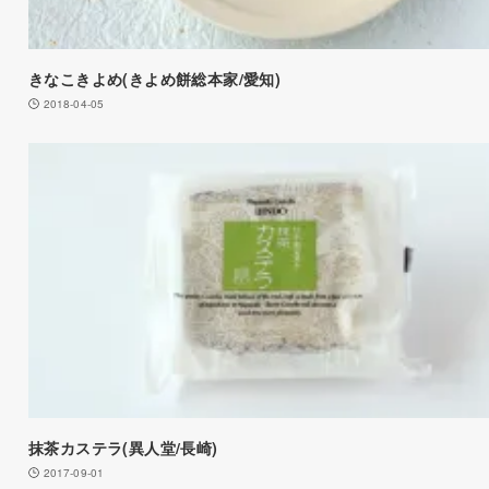
きなこきよめ(きよめ餅総本家/愛知)
2018-04-05
抹茶カステラ(異人堂/長崎)
2017-09-01