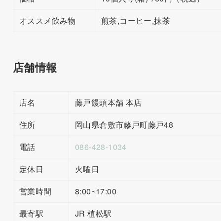
オススメ飲み物
煎茶,コーヒー,抹茶
店舗情報
店名
藤戸饅頭本舗 本店
住所
岡山県倉敷市藤戸町藤戸48
電話
086-428-1034
定休日
火曜日
営業時間
8:00~17:00
最寄駅
JR 植松駅