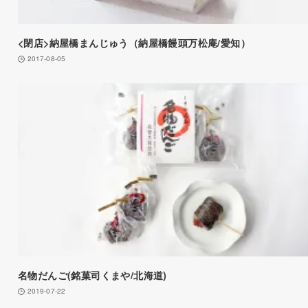
<閉店>納屋橋まんじゅう（納屋橋饅頭万松庵/愛知）
2017-08-05
名物だんご(銘菓司くまや/北海道)
2019-07-22