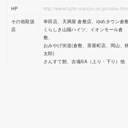
HP
http://www.fujito-manjyu.co.jp/index.htm
その他取扱
串田店、天満屋 倉敷店、ゆめタウン倉
店
くらしき山陽ハイツ、イオンモール倉
敷、
おみやげ街道(倉敷、茶屋町店、岡山、
太郎)
さんすて館、吉備SA（上り・下り）他