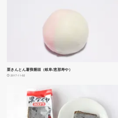
栗きんとん薯蕷饅頭（岐阜/恵那寿や）
2017-11-02