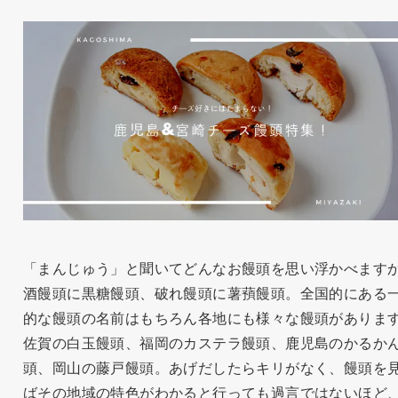
「まんじゅう」と聞いてどんなお饅頭を思い浮かべます
酒饅頭に黒糖饅頭、破れ饅頭に薯蕷饅頭。全国的にある
的な饅頭の名前はもちろん各地にも様々な饅頭がありま
佐賀の白玉饅頭、福岡のカステラ饅頭、鹿児島のかるか
頭、岡山の藤戸饅頭。あげだしたらキリがなく、饅頭を
ばその地域の特色がわかると行っても過言ではないほど