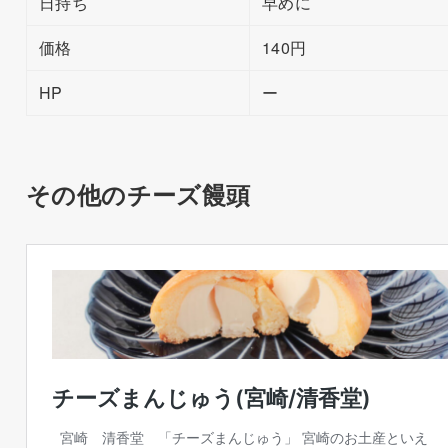
日持ち
早めに
価格
140円
HP
ー
その他のチーズ饅頭