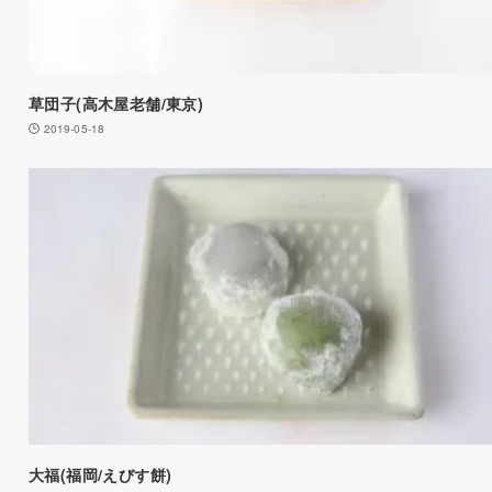
草団子(高木屋老舗/東京)
2019-05-18
大福(福岡/えびす餅)