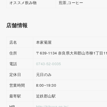
オススメ飲み物
煎茶,コーヒー
店舗情報
店名
本家菊屋
住所
〒639-1134 奈良県大和郡山市柳1丁目1
電話
0743-52-0035
定休日
元日のみ
営業時間
8:00~19:30
最寄駅
近鉄郡山駅
HP
http://kikuya.co.jp/