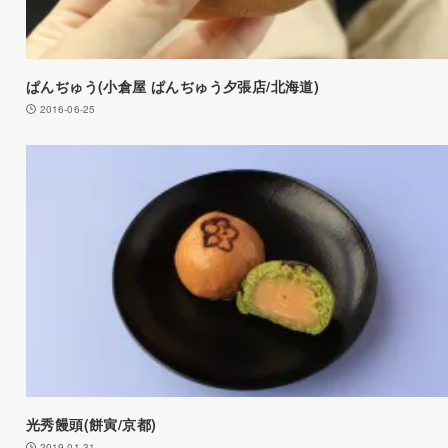
ぱんぢゅう(小倉屋 ぱんぢゅう夕張店/北海道)
2016-06-25
光秀饅頭(餅寅/京都)
2019-01-31