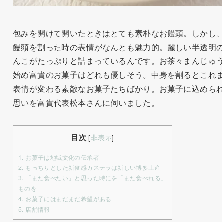
包みを開けて開いたときはとても素朴なお饅頭。しかし
饅頭を割った時の表情がなんとも魅力的。麗しい半透明
んこがたっぷりと詰まっているんです。お茶々まんじゅ
始め富貴のお菓子はどれも優しそう。中身を割るとこれ
表情が変わる素敵なお菓子たちばかり。お菓子に込めら
思いを富貴代表松本さんに伺いました。
目次
[
非表示
]
1.
お菓子は地域文化の伝承者
2.
もっちりとした新食感カステラは新しい博多土産
3.
「また食べたい」と思った時にを「また食べれる」
ものを
4.
お菓子にはまだまだ希望がある
5.
店舗情報