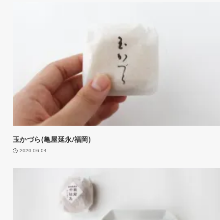
玉かづら(亀屋延永/福岡)
2020-06-04