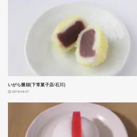
いがら饅頭(下常菓子店/石川)
2018-09-07