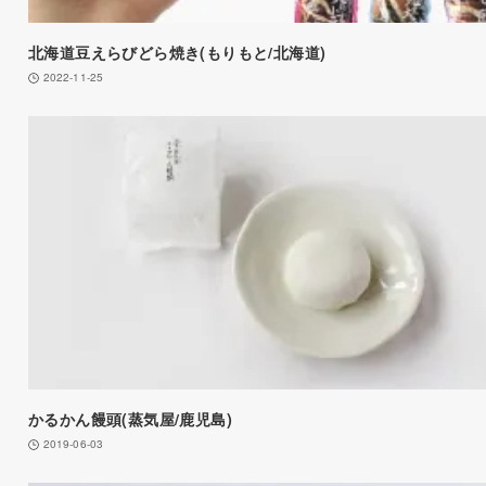
北海道豆えらびどら焼き(もりもと/北海道)
2022-11-25
かるかん饅頭(蒸気屋/鹿児島)
2019-06-03