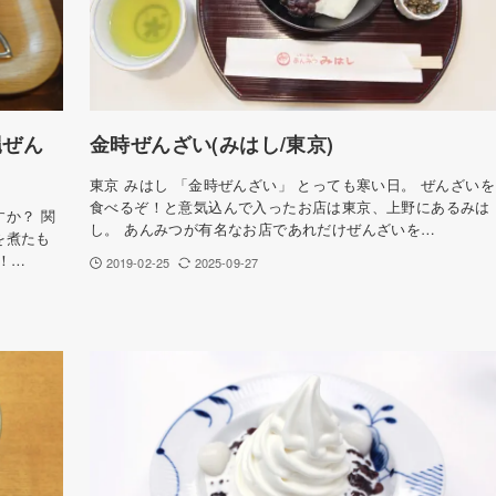
縄ぜん
金時ぜんざい(みはし/東京)
東京 みはし 「金時ぜんざい」 とっても寒い日。 ぜんざいを
食べるぞ！と意気込んで入ったお店は東京、上野にあるみは
か？ 関
し。 あんみつが有名なお店であれだけぜんざいを…
を煮たも
！…
2019-02-25
2025-09-27