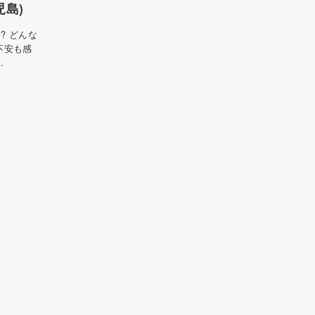
児島)
? どんな
不安も感
…