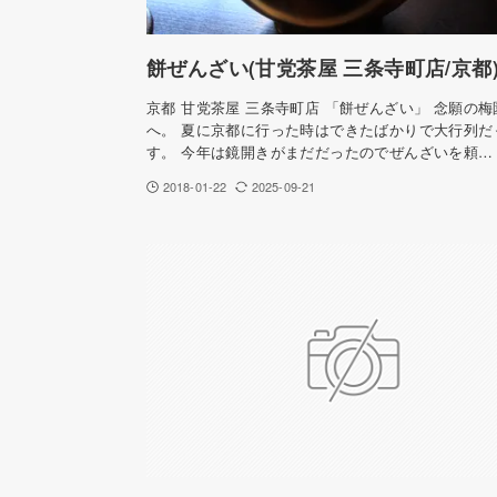
餅ぜんざい(甘党茶屋 三条寺町店/京都
京都 甘党茶屋 三条寺町店 「餅ぜんざい」 念願の
へ。 夏に京都に行った時はできたばかりで大行列だ
す。 今年は鏡開きがまだだったのでぜんざいを頼…
2018-01-22
2025-09-21