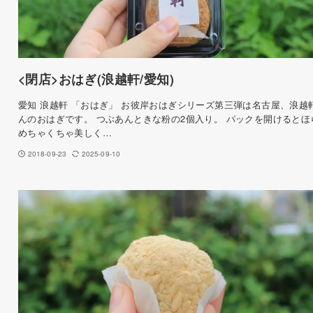
<閉店>おはぎ(浪越軒/愛知)
愛知 浪越軒 「おはぎ」 お彼岸おはぎシリーズ第三弾は名古屋、浪越
んのおはぎです。 つぶあんときな粉の2個入り。 パックを開けるとほ
めちゃくちゃ美しく…
2018-09-23
2025-09-10