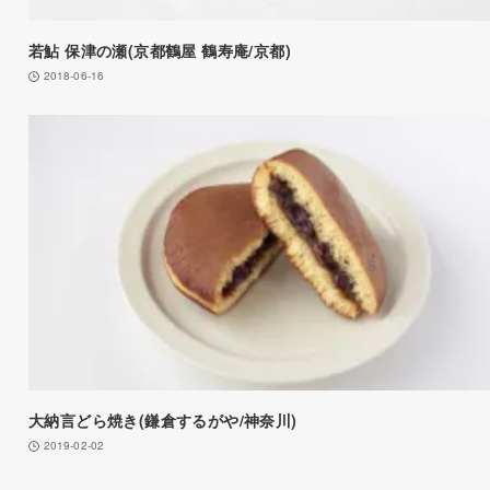
若鮎 保津の瀬(京都鶴屋 鶴寿庵/京都)
2018-06-16
大納言どら焼き(鎌倉するがや/神奈川)
2019-02-02