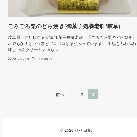
ごろごろ栗のどら焼き(御菓子処養老軒/岐阜)
岐阜県 おりじなる大福 御菓子処養老軒 「ごろごろ栗のどら焼き」
れでもか！というほどゴロゴロと栗が入っています。 生地もふわふわ
味しい◎ クリーム大福も…
2017-07-29
2025-08-31
前へ
1
2
3
© 2026 せせ日和.