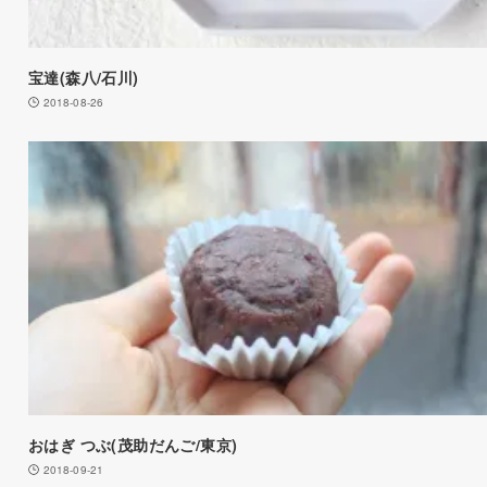
宝達(森八/石川)
2018-08-26
おはぎ つぶ(茂助だんご/東京)
2018-09-21