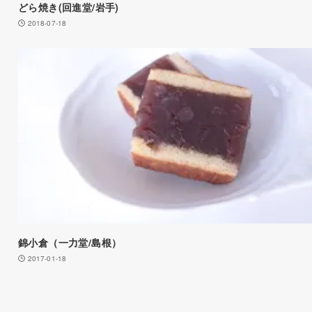
どら焼き(回進堂/岩手)
2018-07-18
錦小倉（一力堂/島根）
2017-01-18