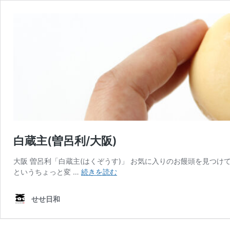
白蔵主(曽呂利/大阪)
大阪 曽呂利「白蔵主(はくぞうす)」 お気に入りのお饅頭を見つけ
白
というちょっと変 …
続きを読む
蔵
主
せせ日和
(曽
呂
利/