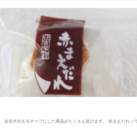
店。 住吉大社をモチーフにした商品がたくさん並びます。 赤まえだれっ