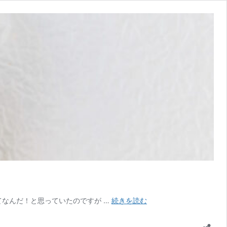
赤
てなんだ！と思っていたのですが …
続きを読む
ま
え