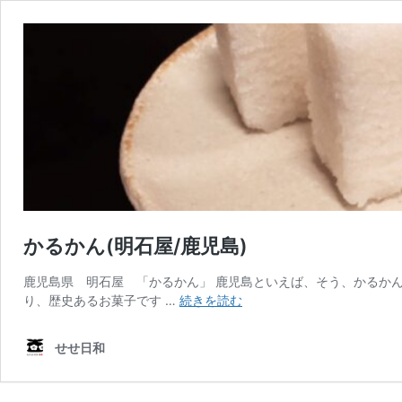
かるかん(明石屋/鹿児島)
鹿児島県 明石屋 「かるかん」 鹿児島といえば、そう、かるかん
か
り、歴史あるお菓子です …
続きを読む
る
か
せせ日和
ん
(明
石